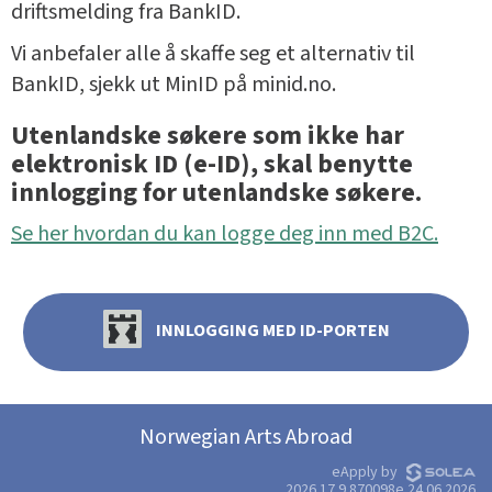
driftsmelding fra BankID.
Vi anbefaler alle å skaffe seg et alternativ til
BankID, sjekk ut MinID på minid.no.
Utenlandske søkere som ikke har
elektronisk ID (e-ID), skal benytte
innlogging for utenlandske søkere.
Se her hvordan du kan logge deg inn med B2C.
INNLOGGING MED ID-PORTEN
Norwegian Arts Abroad
eApply by
2026.17.9.870098e 24.06.2026